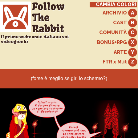
Follow
CAMBIA COLORI
ARCHIVIO
The
CAST
Rabbit
COMUNITÀ
Il primo webcomic italiano sui
videogiochi
BONUS+RPG
ARTE
FTR x M.it