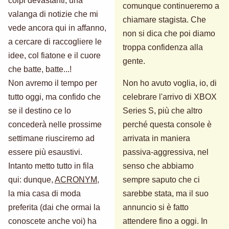
colpi devastanti, una
comunque continueremo a
valanga di notizie che mi
chiamare stagista. Che
vede ancora qui in affanno,
non si dica che poi diamo
a cercare di raccogliere le
troppa confidenza alla
idee, col fiatone e il cuore
gente.
che batte, batte...!
Non avremo il tempo per
Non ho avuto voglia, io, di
tutto oggi, ma confido che
celebrare l'arrivo di XBOX
se il destino ce lo
Series S, più che altro
concederà nelle prossime
perché questa console è
settimane riusciremo ad
arrivata in maniera
essere più esaustivi.
passiva-aggressiva, nel
Intanto metto tutto in fila
senso che abbiamo
qui: dunque,
ACRONYM
,
sempre saputo che ci
la mia casa di moda
sarebbe stata, ma il suo
preferita (dai che ormai la
annuncio si è fatto
conoscete anche voi) ha
attendere fino a oggi. In