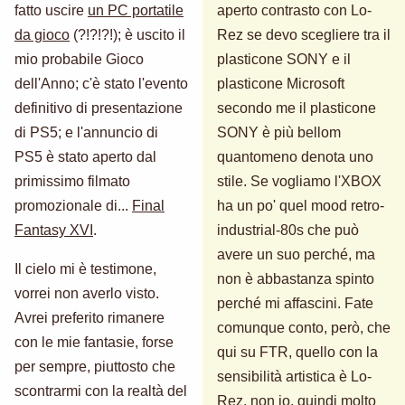
fatto uscire
un PC portatile
aperto contrasto con Lo-
da gioco
(?!?!?!); è uscito il
Rez se devo scegliere tra il
mio probabile Gioco
plasticone SONY e il
dell'Anno; c'è stato l'evento
plasticone Microsoft
definitivo di presentazione
secondo me il plasticone
di PS5; e l'annuncio di
SONY è più bellom
PS5 è stato aperto dal
quantomeno denota uno
primissimo filmato
stile. Se vogliamo l'XBOX
promozionale di...
Final
ha un po' quel mood retro-
Fantasy XVI
.
industrial-80s che può
avere un suo perché, ma
Il cielo mi è testimone,
non è abbastanza spinto
vorrei non averlo visto.
perché mi affascini. Fate
Avrei preferito rimanere
comunque conto, però, che
con le mie fantasie, forse
qui su FTR, quello con la
per sempre, piuttosto che
sensibilità artistica è Lo-
scontrarmi con la realtà del
Rez, non io, quindi molto