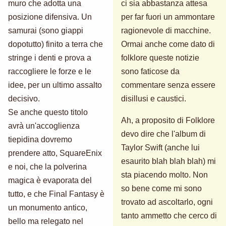
muro che adotta una
ci sia abbastanza attesa
posizione difensiva. Un
per far fuori un ammontare
samurai (sono giappi
ragionevole di macchine.
dopotutto) finito a terra che
Ormai anche come dato di
stringe i denti e prova a
folklore queste notizie
raccogliere le forze e le
sono faticose da
idee, per un ultimo assalto
commentare senza essere
decisivo.
disillusi e caustici.
Se anche questo titolo
Ah, a proposito di Folklore
avrà un'accoglienza
devo dire che l'album di
tiepidina dovremo
Taylor Swift (anche lui
prendere atto, SquareEnix
esaurito blah blah blah) mi
e noi, che la polverina
sta piacendo molto. Non
magica è evaporata del
so bene come mi sono
tutto, e che Final Fantasy è
trovato ad ascoltarlo, ogni
un monumento antico,
tanto ammetto che cerco di
bello ma relegato nel