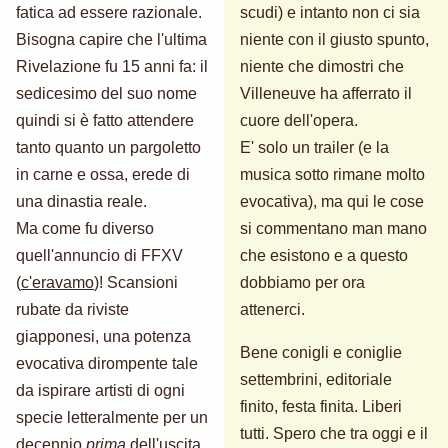
fatica ad essere razionale.
scudi) e intanto non ci sia
Bisogna capire che l'ultima
niente con il giusto spunto,
Rivelazione fu 15 anni fa: il
niente che dimostri che
sedicesimo del suo nome
Villeneuve ha afferrato il
quindi si è fatto attendere
cuore dell'opera.
tanto quanto un pargoletto
E' solo un trailer (e la
in carne e ossa, erede di
musica sotto rimane molto
una dinastia reale.
evocativa), ma qui le cose
Ma come fu diverso
si commentano man mano
quell'annuncio di FFXV
che esistono e a questo
(
c'eravamo
)! Scansioni
dobbiamo per ora
rubate da riviste
attenerci.
giapponesi, una potenza
Bene conigli e coniglie
evocativa dirompente tale
settembrini, editoriale
da ispirare artisti di ogni
finito, festa finita. Liberi
specie letteralmente per un
tutti. Spero che tra oggi e il
decennio
prima
dell'uscita