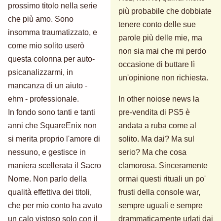
prossimo titolo nella serie
più probabile che dobbiate
che più amo. Sono
tenere conto delle sue
insomma traumatizzato, e
parole più delle mie, ma
come mio solito userò
non sia mai che mi perdo
questa colonna per auto-
occasione di buttare lì
psicanalizzarmi, in
un'opinione non richiesta.
mancanza di un aiuto -
ehm - professionale.
In other noiose news la
In fondo sono tanti e tanti
pre-vendita di PS5 è
anni che SquareEnix non
andata a ruba come al
si merita proprio l'amore di
solito. Ma dai? Ma sul
nessuno, e gestisce in
serio? Ma che cosa
maniera scellerata il Sacro
clamorosa. Sinceramente
Nome. Non parlo della
ormai questi rituali un po'
qualità effettiva dei titoli,
frusti della console war,
che per mio conto ha avuto
sempre uguali e sempre
un calo vistoso solo con il
drammaticamente urlati dai