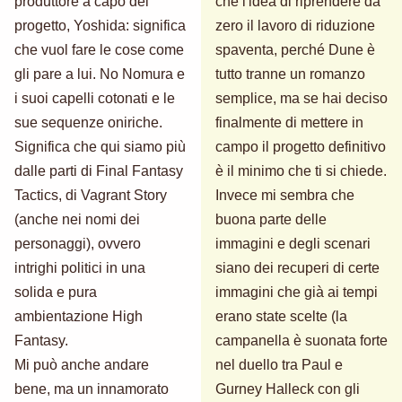
produttore a capo del
che l'idea di riprendere da
progetto, Yoshida: significa
zero il lavoro di riduzione
che vuol fare le cose come
spaventa, perché Dune è
gli pare a lui. No Nomura e
tutto tranne un romanzo
i suoi capelli cotonati e le
semplice, ma se hai deciso
sue sequenze oniriche.
finalmente di mettere in
Significa che qui siamo più
campo il progetto definitivo
dalle parti di Final Fantasy
è il minimo che ti si chiede.
Tactics, di Vagrant Story
Invece mi sembra che
(anche nei nomi dei
buona parte delle
personaggi), ovvero
immagini e degli scenari
intrighi politici in una
siano dei recuperi di certe
solida e pura
immagini che già ai tempi
ambientazione High
erano state scelte (la
Fantasy.
campanella è suonata forte
Mi può anche andare
nel duello tra Paul e
bene, ma un innamorato
Gurney Halleck con gli