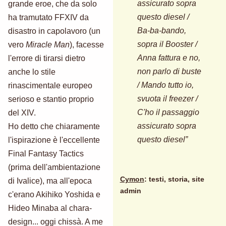
assicurato sopra
grande eroe, che da solo
questo diesel /
ha tramutato FFXIV da
Ba-ba-bando,
disastro in capolavoro (un
sopra il Booster /
vero
Miracle Man
), facesse
Anna fattura e no,
l'errore di tirarsi dietro
non parlo di buste
anche lo stile
/ Mando tutto io,
rinascimentale europeo
svuota il freezer /
serioso e stantio proprio
C'ho il passaggio
del XIV.
assicurato sopra
Ho detto che chiaramente
questo diesel”
l'ispirazione è l'eccellente
Final Fantasy Tactics
(prima dell'ambientazione
Cymon
: testi, storia, site
di Ivalice), ma all'epoca
admin
c'erano Akihiko Yoshida e
Hideo Minaba al chara-
design... oggi chissà. A me