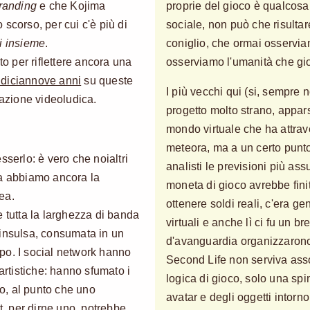
tranding
e che Kojima
proprie del gioco è qualcosa 
scorso, per cui c'è più di
sociale, non può che risultar
li insieme
.
coniglio, che ormai osservia
 per riflettere ancora una
osserviamo l'umanità che gi
 diciannove anni
su queste
I più vecchi qui (si, sempre 
mazione videoludica.
progetto molto strano, appars
mondo virtuale che ha attrav
meteora, ma a un certo punto
sserlo: è vero che noialtri
analisti le previsioni più as
 abbiamo ancora la
moneta di gioco avrebbe fini
ea.
ottenere soldi reali, c'era ge
e tutta la larghezza di banda
virtuali e anche lì ci fu un bre
 insulsa, consumata in un
d'avanguardia organizzarono 
po. I social network hanno
Second Life non serviva ass
artistiche: hanno sfumato i
logica di gioco, solo una sp
to, al punto che uno
avatar e degli oggetti intorno 
it, per dirne uno, potrebbe