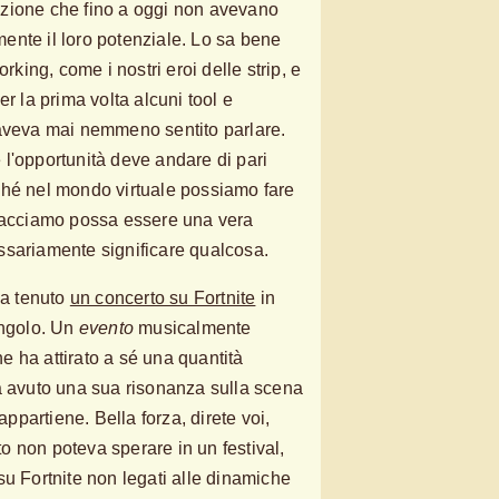
zione che fino a oggi non avevano
nte il loro potenziale. Lo sa bene
orking, come i nostri eroi delle strip, e
er la prima volta alcuni tool e
 aveva mai nemmeno sentito parlare.
l'opportunità deve andare di pari
ché nel mondo virtuale possiamo fare
 facciamo possa essere una vera
ssariamente significare qualcosa.
ha tenuto
un concerto su Fortnite
in
ingolo. Un
evento
musicalmente
che ha attirato a sé una quantità
a avuto una sua risonanza sulla scena
 appartiene. Bella forza, direte voi,
rto non poteva sperare in un festival,
su Fortnite non legati alle dinamiche