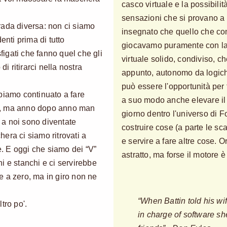
casco virtuale e la possibili
sensazioni che si provano a 
rada diversa: non ci siamo
insegnato che quello che con
enti prima di tutto
giocavamo puramente con l
igati che fanno quel che gli
virtuale solido, condiviso, 
di ritirarci nella nostra
appunto, autonomo da logich
può essere l'opportunità per
biamo continuato a fare
a suo modo anche elevare il 
i, ma anno dopo anno man
giorno dentro l'universo di 
a noi sono diventate
costruire cose (a parte le sc
era ci siamo ritrovati a
e servire a fare altre cose.
. E oggi che siamo dei “V”
astratto, ma forse il motore è
i e stanchi e ci servirebbe
e a zero, ma in giro non ne
“When Battin told his wi
tro po'.
in charge of software she