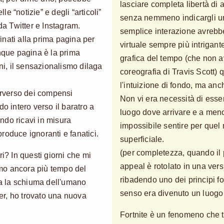
lasciare completa libertà di 
lle “notizie” e degli “articoli”
senza nemmeno indicargli u
a Twitter e Instagram.
semplice interazione avrebbe
finati alla prima pagina per
virtuale sempre più intrigante.
unque pagina è la prima
grafica del tempo (che non 
oni, il sensazionalismo dilaga
coreografia di Travis Scott) q
l'intuizione di fondo, ma an
rverso dei compensi
Non vi era necessità di esse
o intero verso il baratro a
luogo dove arrivare e a meno 
ndo ricavi in misura
impossibile sentire per que
roduce ignoranti e fanatici.
superficiale.
(per completezza, quando il 
ri? In questi giorni che mi
appeal è rotolato in una vers
mo ancora più tempo del
ribadendo uno dei principi fo
tra la schiuma dell'umano
senso era divenuto un luogo p
ber, ho trovato una nuova
Fortnite è un fenomeno che tu