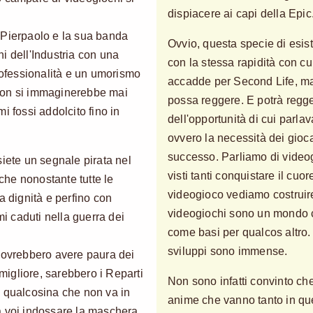
dispiacere ai capi della Epic
 Pierpaolo e la sua banda
Ovvio, questa specie di esist
i dell'Industria con una
con la stessa rapidità con c
fessionalità e un umorismo
accadde per Second Life, ma
non si immaginerebbe mai
possa reggere. E potrà regg
i fossi addolcito fino in
dell'opportunità di cui parla
ovvero la necessità dei gioca
successo. Parliamo di vide
siete un segnale pirata nel
visti tanti conquistare il cu
he nonostante tutte le
videogioco vediamo costruir
a dignità e perfino con
videogiochi sono un mondo co
mi caduti nella guerra dei
come basi per qualcos altro. 
sviluppi sono immense.
on dovrebbero avere paura dei
igliore, sarebbero i Reparti
Non sono infatti convinto che
è qualcosina che non va in
anime che vanno tanto in que
a voi indossare la maschera