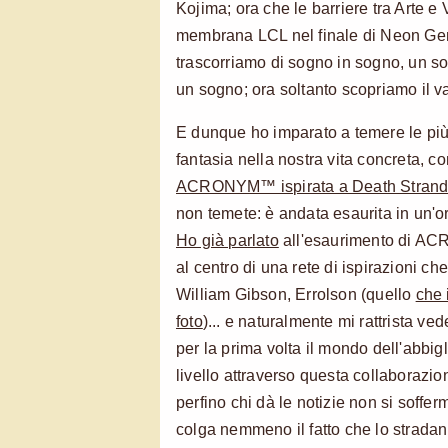
Kojima; ora che le barriere tra Arte e 
membrana LCL nel finale di Neon Ge
trascorriamo di sogno in sogno, un s
un sogno; ora soltanto scopriamo il 
E dunque ho imparato a temere le più p
fantasia nella nostra vita concreta, 
ACRONYM™ ispirata a Death Strand
non temete: è andata esaurita in un'o
Ho già parlato
all'esaurimento di A
al centro di una rete di ispirazioni c
William Gibson, Errolson (quello
che 
foto
)... e naturalmente mi rattrista v
per la prima volta il mondo dell'abbig
livello attraverso questa collaborazi
perfino chi dà le notizie non si soffe
colga nemmeno il fatto che lo strada