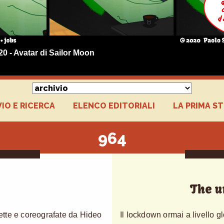
20 - Avatar di Sailor Moon
IO E RICERCA
ELENCO EDITORIALI
LA PRIMA S
964
The u
irette e coreografate da Hideo
Il lockdown ormai a livello 