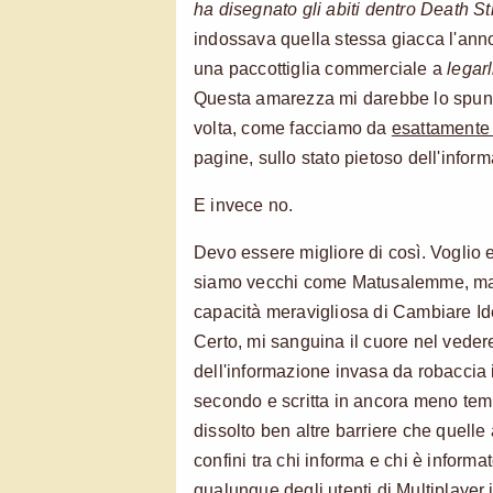
ha disegnato gli abiti dentro Death S
indossava quella stessa giacca l'anno 
una paccottiglia commerciale a
legar
Questa amarezza mi darebbe lo spunto
volta, come facciamo da
esattamente
pagine, sullo stato pietoso dell'infor
E invece no.
Devo essere migliore di così. Voglio e
siamo vecchi come Matusalemme, ma
capacità meravigliosa di Cambiare Id
Certo, mi sanguina il cuore nel veder
dell'informazione invasa da robaccia
secondo e scritta in ancora meno tem
dissolto ben altre barriere che quelle 
confini tra chi informa e chi è informa
qualunque degli utenti di Multiplayer.