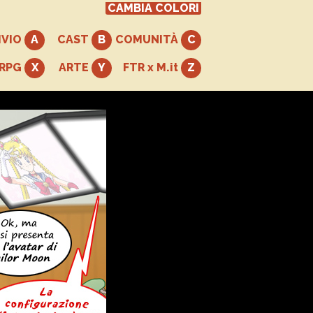
CAMBIA COLORI
IVIO
CAST
COMUNITÀ
+RPG
ARTE
FTR x M.it