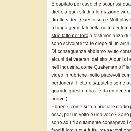
È capitato per caso che scoprissi qua
dietro a quei siti di informazione vid
dirette video
. Questo sito e Multiplayer
a lungo gemellati nella notte dei temp
strip fatte per loro
a testimonianza di 
sono scivolate tra le crepe di un arch
Di conseguenza abbiamo avuto contat
alcuni dei veterani del sito. Alcuni di 
nell'industria, come Quakeman o Pian
video in rubriche molto piacevoli come
perdonerà il lettore saputello se ne p
quando questa roba c'è da un decen
nuovo.)
Ebbene, come si fa a bruciare d'odio
ossa, per un volto e una voce? Sono
sono adulti acutamente consapevoli c
fuori il loro sito è fuffa, ma se vogli