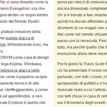
Vita si sono dissolte come la
prova per mezzi di comunica
nesis Evangelion; ora che
ancora dimostrato completame
ogno dentro un sogno dentro
chi si è trovato a fare smartw
valore del Mondo Reale!
quindi ha dovuto affrontare p
strumenti di cui magari non
lateali intrusioni della
Mai come nel mondo virtuale 
come
questa giacca di
passo con la
necessità
. Per
ing
. Milleottocento euro, ma
tutto, ma perché quello che
ra.
evoluzione allora deve nece
CRONYM come casa di design
he lega Kojima, Shinkawa,
Pochi giorni fa Travis Scott 
indossa la giacca nelle
cui ha presentato il nuovo s
edere come il popolino scopra
parlando, con tutti i crismi, 
liamento tecnico di alto
spropositata di pubblico e h
one, sbeffeggiandolo, e come
musicale reale a cui l'artista
rmi ad approfondire, e non
con tutti chiusi in casa di ce
nnato Errolson è quello
che
ma il fenomeno degli eventi 