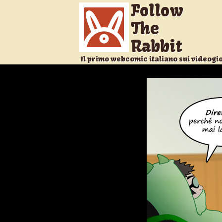
Follow
The
Rabbit
Il primo webcomic italiano sui videogi