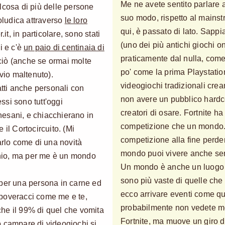
Me ne avete sentito parlare
lcosa di più delle persone
suo modo, rispetto al mainst
eoludica attraverso
le loro
qui, è passato di lato. Sapp
.it, in particolare, sono stati
(uno dei più antichi giochi o
i e c'è
un paio di centinaia di
praticamente dal nulla, com
ciò (anche se ormai molte
po' come la prima Playstation
ivio maltenuto).
videogiochi tradizionali crea
ti anche personali con
non avere un pubblico hardc
essi sono tutt'oggi
creatori di osare. Fortnite h
esani, e chiacchierano in
competizione che un mondo. 
 il Cortocircuito. (Mi
competizione alla fine perd
arlo come di una novità
mondo puoi vivere anche se
nio, ma per me è un mondo
Un mondo è anche un luogo d
sono più vaste di quelle che
 per una persona in carne ed
ecco arrivare eventi come que
 poveracci come me e te,
probabilmente non vedete mo
he il 99% di quel che vomita
Fortnite, ma muove un giro d
ono campare di videogiochi si