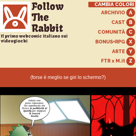
Follow
CAMBIA COLORI
ARCHIVIO
The
CAST
Rabbit
COMUNITÀ
Il primo webcomic italiano sui
videogiochi
BONUS+RPG
ARTE
FTR x M.it