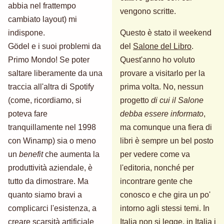
abbia nel frattempo
vengono scritte.
cambiato layout) mi
indispone.
Questo è stato il weekend
Gödel e i suoi problemi da
del
Salone del Libro
.
Primo Mondo! Se poter
Quest'anno ho voluto
saltare liberamente da una
provare a visitarlo per la
traccia all'altra di Spotify
prima volta. No, nessun
(come, ricordiamo, si
progetto
di cui il Salone
poteva fare
debba essere informato
,
tranquillamente nel 1998
ma comunque una fiera di
con Winamp) sia o meno
libri è sempre un bel posto
un
benefit
che aumenta la
per vedere come va
produttività aziendale, è
l'editoria, nonché per
tutto da dimostrare. Ma
incontrare gente che
quanto siamo bravi a
conosco e che gira un po'
complicarci l'esistenza, a
intorno agli stessi temi. In
creare scarsità artificiale
Italia non si legge, in Italia i