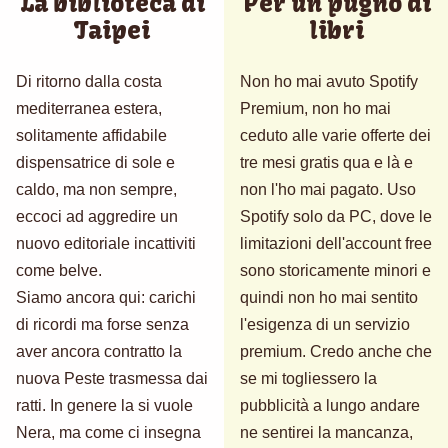
La biblioteca di
Per un pugno di
Taipei
libri
Di ritorno dalla costa
Non ho mai avuto Spotify
mediterranea estera,
Premium, non ho mai
solitamente affidabile
ceduto alle varie offerte dei
dispensatrice di sole e
tre mesi gratis qua e là e
caldo, ma non sempre,
non l'ho mai pagato. Uso
eccoci ad aggredire un
Spotify solo da PC, dove le
nuovo editoriale incattiviti
limitazioni dell'account free
come belve.
sono storicamente minori e
Siamo ancora qui: carichi
quindi non ho mai sentito
di ricordi ma forse senza
l'esigenza di un servizio
aver ancora contratto la
premium. Credo anche che
nuova Peste trasmessa dai
se mi togliessero la
ratti. In genere la si vuole
pubblicità a lungo andare
Nera, ma come ci insegna
ne sentirei la mancanza,