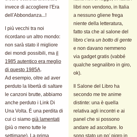
invece di accogliere l'Era
libri non vendono, in Italia
dell'Abbondanza...!
a nessuno gliene frega
niente della letteratura,
I più vecchi tra noi
fatto sta che al salone del
ricordano un altro mondo:
libro c'era
un botto di gente
non sarà stato il migliore
e non davano nemmeno
dei mondi possibili, ma
il
via gadget gratis (vabbé
1985 autentico era meglio
qualche segnalibro in giro,
di questo 1985A
.
ok).
Ad esempio, oltre ad aver
perduto la libertà di saltare
Il Salone del Libro ha
le canzoni brutte, abbiamo
secondo me tre anime
anche perduto i Link Di
distinte: una è quella
Una Volta. È una perdita di
relativa agli incontri e ai
cui ci siamo
già lamentati
panel che si possono
(più o meno tutte le
andare ad ascoltare. Io
settimane). La prima
sono stato un po' pigro in