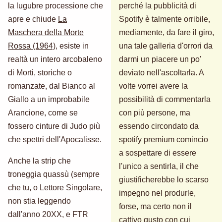
la lugubre processione che
perché la pubblicità di
apre e chiude
La
Spotify è talmente orribile,
Maschera della Morte
mediamente, da fare il giro,
Rossa (1964)
, esiste in
una tale galleria d'orrori da
realtà un intero arcobaleno
darmi un piacere un po'
di Morti, storiche o
deviato nell'ascoltarla. A
romanzate, dal Bianco al
volte vorrei avere la
Giallo a un improbabile
possibilità di commentarla
Arancione, come se
con più persone, ma
fossero cinture di Judo più
essendo circondato da
che spettri dell'Apocalisse.
spotify premium comincio
a sospettare di essere
Anche la strip che
l'unico a sentirla, il che
troneggia quassù (sempre
giustificherebbe lo scarso
che tu, o Lettore Singolare,
impegno nel produrle,
non stia leggendo
forse, ma certo non il
dall'anno 20XX, e FTR
cattivo gusto con cui