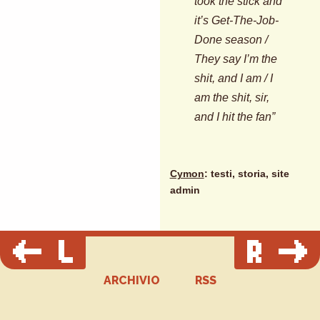
took the stick and
it’s Get-The-Job-
Done season /
They say I’m the
shit, and I am / I
am the shit, sir,
and I hit the fan”
Cymon
: testi, storia, site
admin
ARCHIVIO
RSS