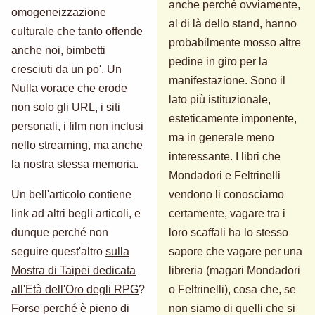
anche perché ovviamente,
omogeneizzazione
al di là dello stand, hanno
culturale che tanto offende
probabilmente mosso altre
anche noi, bimbetti
pedine in giro per la
cresciuti da un po'. Un
manifestazione. Sono il
Nulla vorace che erode
lato più istituzionale,
non solo gli URL, i siti
esteticamente imponente,
personali, i film non inclusi
ma in generale meno
nello streaming, ma anche
interessante. I libri che
la nostra stessa memoria.
Mondadori e Feltrinelli
Un bell'articolo contiene
vendono li conosciamo
link ad altri begli articoli, e
certamente, vagare tra i
dunque perché non
loro scaffali ha lo stesso
seguire quest'altro
sulla
sapore che vagare per una
Mostra di Taipei dedicata
libreria (magari Mondadori
all'Età dell'Oro degli RPG
?
o Feltrinelli), cosa che, se
Forse perché è pieno di
non siamo di quelli che si