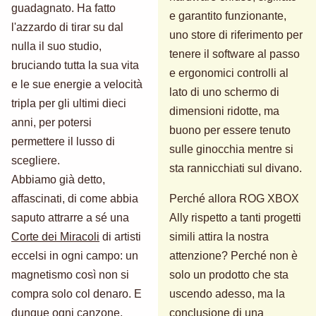
guadagnato. Ha fatto
e garantito funzionante,
l'azzardo di tirar su dal
uno store di riferimento per
nulla il suo studio,
tenere il software al passo
bruciando tutta la sua vita
e ergonomici controlli al
e le sue energie a velocità
lato di uno schermo di
tripla per gli ultimi dieci
dimensioni ridotte, ma
anni, per potersi
buono per essere tenuto
permettere il lusso di
sulle ginocchia mentre si
scegliere.
sta rannicchiati sul divano.
Abbiamo già detto,
affascinati, di come abbia
Perché allora ROG XBOX
saputo attrarre a sé una
Ally rispetto a tanti progetti
Corte dei Miracoli
di artisti
simili attira la nostra
eccelsi in ogni campo: un
attenzione? Perché non è
magnetismo così non si
solo un prodotto che sta
compra solo col denaro. E
uscendo adesso, ma la
dunque ogni canzone,
conclusione di una