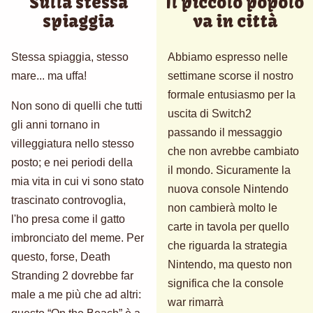
Sulla stessa
Il piccolo popolo
spiaggia
va in città
Stessa spiaggia, stesso
Abbiamo espresso nelle
mare... ma uffa!
settimane scorse il nostro
formale entusiasmo per la
Non sono di quelli che tutti
uscita di Switch2
gli anni tornano in
passando il messaggio
villeggiatura nello stesso
che non avrebbe cambiato
posto; e nei periodi della
il mondo. Sicuramente la
mia vita in cui vi sono stato
nuova console Nintendo
trascinato controvoglia,
non cambierà molto le
l'ho presa come il gatto
carte in tavola per quello
imbronciato del meme. Per
che riguarda la strategia
questo, forse, Death
Nintendo, ma questo non
Stranding 2 dovrebbe far
significa che la console
male a me più che ad altri:
war rimarrà