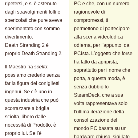
ripetersi, e si è astenuto
PC e che, con un numero
dagli stravolgimenti folli e
ragionevole di
spericolati che pure aveva
compromessi, ti
sperimentato con sommo
permettono di partecipare
divertimento.
alla scena videoludica
Death Stranding 2 è
odierna, per l'appunto, da
proprio Death Stranding 2.
PCista. L'oggetto che forse
ha fatto da apripista,
Il Maestro ha
scelto
:
soprattutto per i nome che
possiamo crederlo senza
porta, a questa moda, è
far la figura dei coniglietti
senza dubbio lo
ingenui. Se c'è uno in
SteamDeck, che a sua
questa industria che può
volta rappresentava solo
scorrazzare a briglia
l'ultima iterazione della
sciolta, libero dalle
consolizzazione del
necessità di Prodotto, è
mondo PC basata su un
proprio lui. Se l'è
hardware chiuso, sigillato