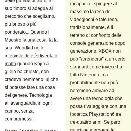
delle gambe di Sam, e il
incapaci di spingere al
suo timbro si adegua al
massimo la resa dei
percorso che scegliamo,
videogiochi e tale resa,
più brioso o più
tradizionalmente, è il
ponderato... Quando il
terreno di confronto delle
Maestro fa una cosa, la fa
console generazione dopo
sua.
Woodkid nelle
generazione. XBOX non
interviste dice è diventato
può "arrendersi" a un certo
matto
quando Kojima
standard come invece ha
glielo ha chiesto, non
fatto Nintendo, ma
credeva nemmeno lui che
probabilmente non può
si potesse fare una cosa
nemmeno arrivare ad
del genere. Tecnologia
avere una tecnologia che
all'avanguardia in ogni
possa rivaleggiare con una
campo, senza
ipotetica Playstation6 tra
compromessi.
tre-quattro anni. Se però
riuscisse a erogare le