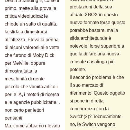
Death Stranding 2, come il
prestazioni della sua
primo, mette alla prova la
attuale XBOX in questo
critica videoludica: le
nuovo formato forse questo
chiede un salto di qualità,
potrebbe bastare, ma la
la sfida a dimostrarsi
sfida architetturale è
all'altezza. Eleva la penna
notevole, forse superiore a
di alcuni valorosi alle vette
quella di fare una nuova
che furono di Moby Dick
console casalinga più
per Melville, oppure
potente.
dimostra tutta la
Il secondo problema è che
meschinità di gente
il suo mercato di
piccola che vomita articoli
riferimento. Questo oggetto
per le IA, i motori di ricerca
si pone in diretta
e le agenzie pubblicitarie...
concorrenza con la
non certo per lettori
Switch(2)? Tecnicamente
pensanti.
no, le Switch vengono
Ma,
come abbiamo rilevato