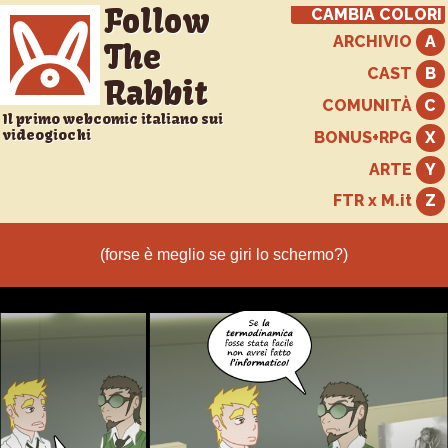
Follow
CAMBIA COLORI
ARCHIVIO
The
CAST
Rabbit
COMUNITÀ
Il primo webcomic italiano sui
videogiochi
BONUS+RPG
ARTE
FTR x M.it