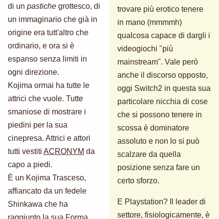
di un
pastiche
grottesco, di
trovare più erotico tenere
un immaginario che già in
in mano (mmmmh)
origine era tutt'altro che
qualcosa capace di dargli i
ordinario, e ora si è
videogiochi "più
espanso senza limiti in
mainstream". Vale però
ogni direzione.
anche il discorso opposto,
Kojima ormai ha tutte le
oggi Switch2 in questa sua
attrici che vuole. Tutte
particolare nicchia di cose
smaniose di mostrare i
che si possono tenere in
piedini per la sua
scossa è dominatore
cinepresa. Attrici e attori
assoluto e non lo si può
tutti vestiti
ACRONYM
da
scalzare da quella
capo a piedi.
posizione senza fare un
È un Kojima Trasceso,
certo sforzo.
affiancato da un fedele
E Playstation? Il leader di
Shinkawa che ha
settore, fisiologicamente, è
raggiunto la sua Forma