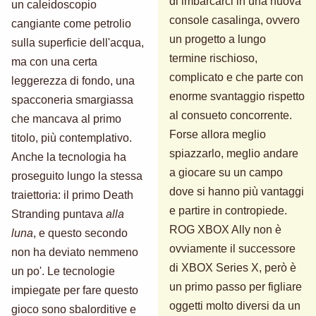
di imbarcarci in una nuova
un caleidoscopio
console casalinga, ovvero
cangiante come petrolio
un progetto a lungo
sulla superficie dell'acqua,
termine rischioso,
ma con una certa
complicato e che parte con
leggerezza di fondo, una
enorme svantaggio rispetto
spacconeria smargiassa
al consueto concorrente.
che mancava al primo
Forse allora meglio
titolo, più contemplativo.
spiazzarlo, meglio andare
Anche la tecnologia ha
a giocare su un campo
proseguito lungo la stessa
dove si hanno più vantaggi
traiettoria: il primo Death
e partire in contropiede.
Stranding puntava
alla
ROG XBOX Ally non è
luna
, e questo secondo
ovviamente il successore
non ha deviato nemmeno
di XBOX Series X, però è
un po'. Le tecnologie
un primo passo per figliare
impiegate per fare questo
oggetti molto diversi da un
gioco sono sbalorditive e