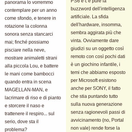
PS6 è c'è pure la
panorama lo vorremmo
buzzword dell'intelligenza
contemplare per un anno
artificiale. La sfida
come sfondo, e tenere in
dell'hardware, insomma,
rotazione la colonna
sembra aggirata più che
sonora senza stancarci
vinta. Ovviamente dare
mai; finché possiamo
giudizi su un oggetto così
pisciare nella neve,
remoto con così pochi dati
mostrare animaletti strani
è un giochino infantile, i
alla piccola Lou, e battere
temi che abbiamo esposto
le mani come bambocci
per Microsoft esistono
quando entra in scena
anche per SONY, il fatto
MAGELLAN-MAN, e
che stia puntando tutto
lacrimare di riso e di pianto
sulla nuova generazione
e storcere il naso e
senza ragionevoli passi di
trattenere il respiro... sul
avvicinamento (no, Portal
serio, dove sta il
non vale) rende forse la
problema?