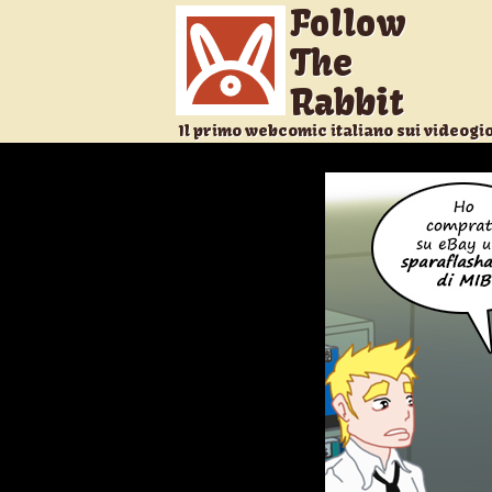
Follow
The
Rabbit
Il primo webcomic italiano sui videogi