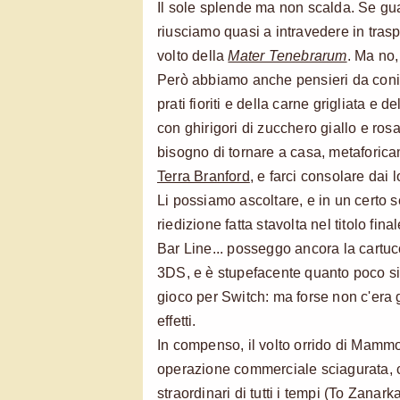
Il sole splende ma non scalda. Se gua
riusciamo quasi a intravedere in traspa
volto della
Mater Tenebrarum
. Ma no
Però abbiamo anche pensieri da conigl
prati fioriti e della carne grigliata e 
con ghirigori di zucchero giallo e ro
bisogno di tornare a casa, metaforic
Terra Branford
, e farci consolare dai 
Li possiamo ascoltare, e in un certo
riedizione fatta stavolta nel titolo fina
Bar Line
... posseggo ancora la cartu
3DS, e è stupefacente quanto poco si
gioco per Switch: ma forse non c'era 
effetti.
In compenso, il volto orrido di Mammo
operazione commerciale sciagurata, c
straordinari di tutti i tempi (To Zana