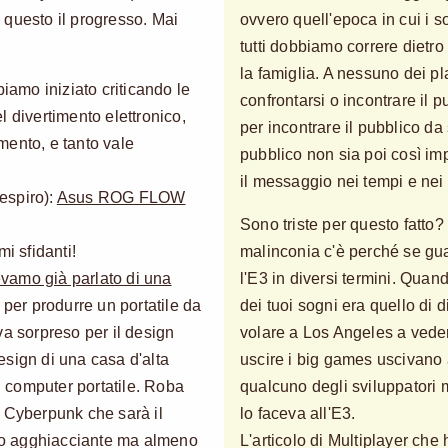
È questo il progresso. Mai
ovvero quell'epoca in cui i s
tutti dobbiamo correre dietro
la famiglia. A nessuno dei pl
biamo iniziato criticando le
confrontarsi o incontrare il
 divertimento elettronico,
per incontrare il pubblico da
mento, e tanto vale
pubblico non sia poi così im
il messaggio nei tempi e nei
respiro):
Asus ROG FLOW
Sono triste per questo fatto
i sfidanti!
malinconia c'è perché se gua
vamo già parlato di una
l'E3 in diversi termini. Qua
per produrre un portatile da
dei tuoi sogni era quello di d
va sorpreso per il design
volare a Los Angeles a ved
design di una casa d'alta
uscire i big games uscivano 
 computer portatile. Roba
qualcuno degli sviluppatori m
o Cyberpunk che sarà il
lo faceva all'E3.
ero agghiacciante ma almeno
L'articolo di Multiplayer che