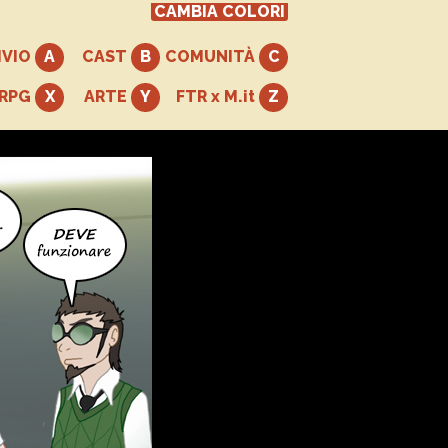
CAMBIA COLORI
IVIO
CAST
COMUNITÀ
+RPG
ARTE
FTR x M.it