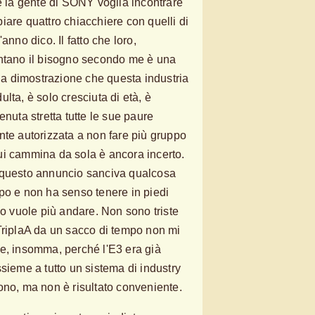
hé la gente di SONY voglia incontrare
iare quattro chiacchiere con quelli di
anno dico. Il fatto che loro,
entano il bisogno secondo me è una
 la dimostrazione che questa industria
lta, è solo cresciuta di età, è
enuta stretta tutte le sue paure
nte autorizzata a non fare più gruppo
ui cammina da sola è ancora incerto.
 questo annuncio sanciva qualcosa
po e non ha senso tenere in piedi
no vuole più andare. Non sono triste
TriplaA da un sacco di tempo non mi
e, insomma, perché l'E3 era già
sieme a tutto un sistema di industry
ono, ma non è risultato conveniente.