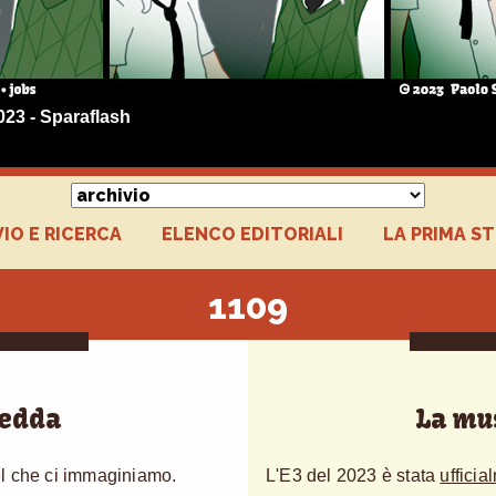
023 - Sparaflash
IO E RICERCA
ELENCO EDITORIALI
LA PRIMA S
1109
redda
La mus
el che ci immaginiamo.
L'E3 del 2023 è stata
ufficia