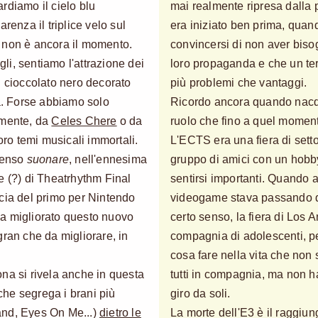
rdiamo il cielo blu
mai realmente ripresa dalla
renza il triplice velo sul
era iniziato ben prima, quan
, non è ancora il momento.
convincersi di non aver bisog
i, sentiamo l'attrazione dei
loro propaganda e che un ter
del cioccolato nero decorato
più problemi che vantaggi.
sa. Forse abbiamo solo
Ricordo ancora quando nacqu
amente, da
Celes Chere
o da
ruolo che fino a quel moment
loro temi musicali immortali.
L'ECTS era una fiera di sett
 senso
suonare
, nell'ennesima
gruppo di amici con un hobb
le (?) di
Theatrhythm Final
sentirsi importanti. Quando ar
ccia del primo per Nintendo
videogame stava passando dal
a migliorato questo nuovo
certo senso, la fiera di Los
gran che da migliorare, in
compagnia di adolescenti, pe
cosa fare nella vita che non 
na si rivela anche in questa
tutti in compagnia, ma non h
he segrega i brani più
giro da soli.
rkand, Eyes On Me...)
dietro le
La morte dell'E3 è il raggiun