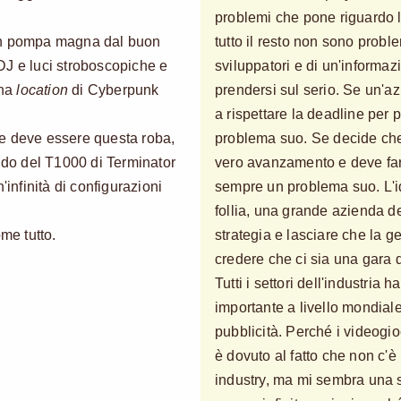
problemi che pone riguardo l'
 in pompa magna dal buon
tutto il resto non sono probl
DJ e luci stroboscopiche e
sviluppatori e di un'informa
una
location
di Cyberpunk
prendersi sul serio. Se un'az
a rispettare la deadline per 
e deve essere questa roba,
problema suo. Se decide che 
uido del T1000 di Terminator
vero avanzamento e deve far
'infinità di configurazioni
sempre un problema suo. L'id
follia, una grande azienda de
me tutto.
strategia e lasciare che la g
credere che ci sia una gara 
Tutti i settori dell'industria
importante a livello mondiale
pubblicità. Perché i videogi
è dovuto al fatto che non c'è
industry, ma mi sembra una 