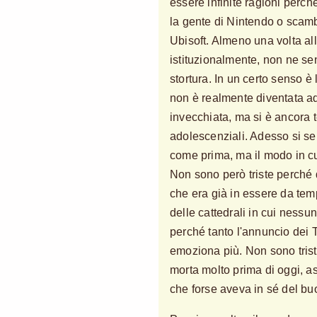
essere infinite ragioni perc
la gente di Nintendo o scamb
Ubisoft. Almeno una volta all'
istituzionalmente, non ne s
stortura. In un certo senso è
non è realmente diventata adu
invecchiata, ma si è ancora t
adolescenziali. Adesso si se
come prima, ma il modo in c
Non sono però triste perché
che era già in essere da tem
delle cattedrali in cui nessu
perché tanto l'annuncio dei 
emoziona più. Non sono trist
morta molto prima di oggi, as
che forse aveva in sé del bu