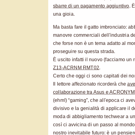
sbarre di un pagamento aggiuntivo
. 
una gioia.
Ma basta fare il gatto imbronciato: ab
manovre commerciali dell'industria del
che forse non è un tema adatto al mo
proseguire su questa strada.
È uscito infatti il nuovo (facciamo un 
Z13-ACRNM RMT02
.
Certo che oggi ci sono capitati dei nom
Il lettore affezionato ricorderà che
ave
collaborazione tra Asus e ACRONYM
(ehm!) “gaming”, che all'epoca ci ave
divisivo e la genialità di applicare il 
moda di abbigliamento techwear a un
così ci avvicina di un passo al mond
nostro inevitabile futuro: è un pensi