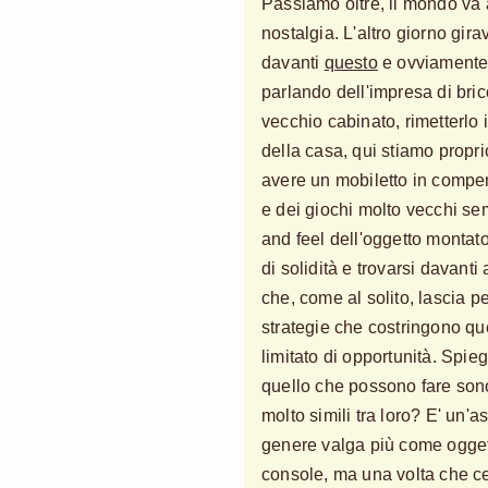
Passiamo oltre, il mondo va a
nostalgia. L'altro giorno gir
davanti
questo
e ovviamente 
parlando dell'impresa di bri
vecchio cabinato, rimetterlo 
della casa, qui stiamo propr
avere un mobiletto in compen
e dei giochi molto vecchi sem
and feel dell'oggetto montato
di solidità e trovarsi davanti
che, come al solito, lascia pe
strategie che costringono que
limitato di opportunità. Spi
quello che possono fare sono
molto simili tra loro? E' un'
genere valga più come ogge
console, ma una volta che ce