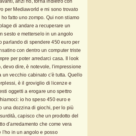
vanti, anzi no, torna indietro con
avo per Mediaworld e mi sono trovato
ho fatto uno zompo. Qui non stiamo
colage di andare a recuperare un
in sesto e metterselo in un angolo
io parlando di spendere 450 euro per
satino con dentro un computer triste
pre per poter arredarci casa. Il look
, devo dire, è notevole, l'impressione
 a un vecchio cabinato c'è tutta. Quello
rplessi, è il groviglio di licenze e
sti oggetti a erogare uno spettro
eghiamoci: io ho speso 450 euro e
 una dozzina di giochi, per lo più
assurdità, capisco che un prodotto del
tto d'arredamento che come vera
 l'ho in un angolo e posso