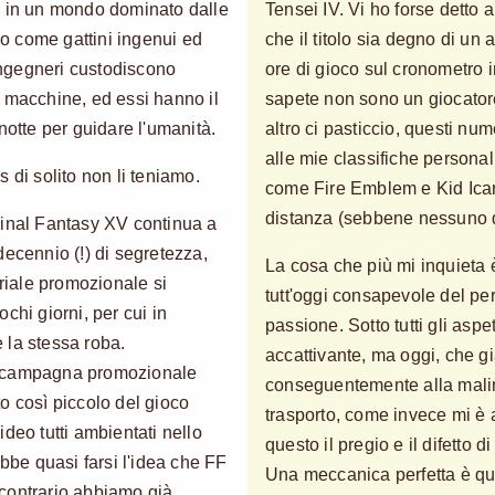
o in un mondo dominato dalle
Tensei IV. Vi ho forse detto
o come gattini ingenui ed
che il titolo sia degno di un 
 Ingegneri custodiscono
ore di gioco sul cronometro i
 macchine, ed essi hanno il
sapete non sono un giocatore
notte per guidare l'umanità.
altro ci pasticcio, questi num
alle mie classifiche personali,
 di solito non li teniamo.
come Fire Emblem e Kid Icar
distanza (sebbene nessuno d
Final Fantasy XV continua a
decennio (!) di segretezza,
La cosa che più mi inquieta è
eriale promozionale si
tutt'oggi consapevole del per
chi giorni, per cui in
passione. Sotto tutti gli aspe
 la stessa roba.
accattivante, ma oggi, che gi
a campagna promozionale
conseguentemente alla malin
o così piccolo del gioco
trasporto, come invece mi è 
deo tutti ambientati nello
questo il pregio e il difetto
ebbe quasi farsi l'idea che FF
Una meccanica perfetta è qua
l contrario abbiamo già