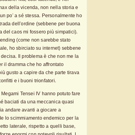
imax della vicenda, non nella storia e
ata un po' a sé stessa. Personalmente ho
 strada dell'ordine (sebbene per buona
ia del caos mi fossero più simpatici).
y ending (come non sarebbe stato
ale, ho sbirciato su internet) sebbene
o decisa. Il problema è che non me la
er il dramma che ho affrontato
iù gusto a capire da che parte tirava
nfitti e i buoni trionfatori.
in Megami Tensei IV hanno potuto fare
ché baciati da una meccanica quasi
glia andare avanti a giocare a
de lo scimmiamento endemico per la
tto laterale, rispetto a quelli base,
orze enormi con notevoli risultati. I