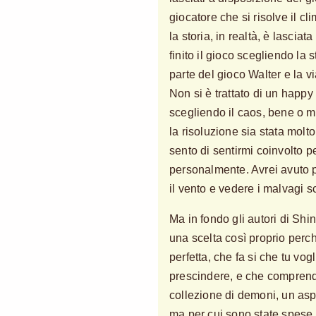
giocatore che si risolve il cl
la storia, in realtà, è lasci
finito il gioco scegliendo la
parte del gioco Walter e la v
Non si è trattato di un happ
scegliendo il caos, bene o m
la risoluzione sia stata molt
sento di sentirmi coinvolto p
personalmente. Avrei avuto p
il vento e vedere i malvagi sco
Ma in fondo gli autori di Sh
una scelta così proprio per
perfetta, che fa si che tu vo
prescindere, e che compren
collezione di demoni, un aspe
ma per cui sono state spese f