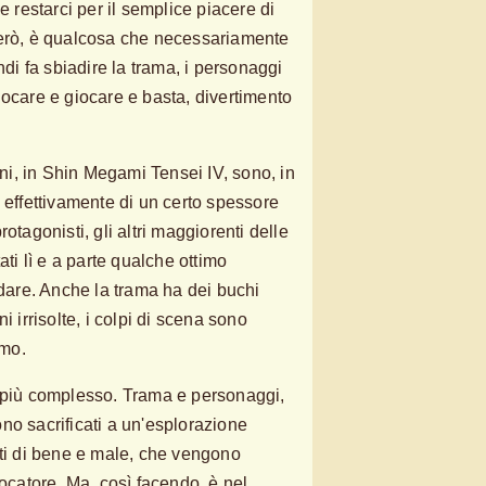
e restarci per il semplice piacere di
però, è qualcosa che necessariamente
ndi fa sbiadire la trama, i personaggi
iocare e giocare e basta, divertimento
i, in Shin Megami Tensei IV, sono, in
 effettivamente di un certo spessore
otagonisti, gli altri maggiorenti delle
ati lì e a parte qualche ottimo
rdare. Anche la trama ha dei buchi
i irrisolte, i colpi di scena sono
tmo.
o più complesso. Trama e personaggi,
no sacrificati a un'esplorazione
tti di bene e male, che vengono
iocatore. Ma, così facendo, è nel