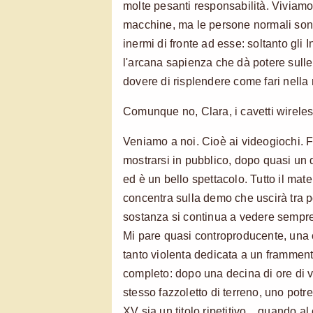
molte pesanti responsabilità. Viviam
macchine, ma le persone normali son
inermi di fronte ad esse: soltanto gli
l'arcana sapienza che dà potere sulle
dovere di risplendere come fari nella 
Comunque no, Clara, i cavetti wireless
Veniamo a noi. Cioè ai videogiochi. 
mostrarsi in pubblico, dopo quasi un 
ed è un bello spettacolo. Tutto il mat
concentra sulla demo che uscirà tra po
sostanza si continua a vedere sempre
Mi pare quasi controproducente, un
tanto violenta dedicata a un framment
completo: dopo una decina di ore di vi
stesso fazzoletto di terreno, uno potr
XV sia un titolo ripetitivo... quando a