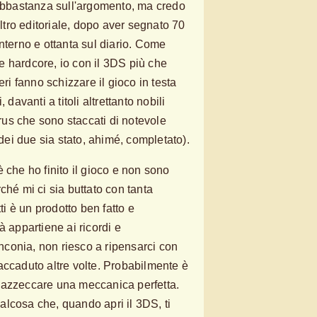
 abbastanza sull'argomento, ma credo
altro editoriale, dopo aver segnato 70
nterno e ottanta sul diario. Come
 hardcore, io con il 3DS più che
eri fanno schizzare il gioco in testa
 davanti a titoli altrettanto nobili
us che sono staccati di notevole
ei due sia stato, ahimé, completato).
 che ho finito il gioco e non sono
ché mi ci sia buttato con tanta
tti è un prodotto ben fatto e
à appartiene ai ricordi e
conia, non riesco a ripensarci con
accaduto altre volte. Probabilmente è
 di azzeccare una meccanica perfetta.
lcosa che, quando apri il 3DS, ti