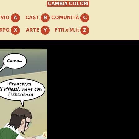
CAMBIA COLORI
IVIO
CAST
COMUNITÀ
+RPG
ARTE
FTR x M.it