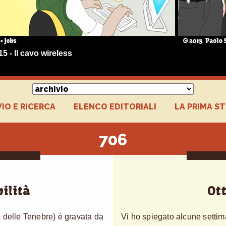
15 - Il cavo wireless
IO E RICERCA
ELENCO EDITORIALI
LA PRIMA S
706
ilità
Ot
 delle Tenebre) è gravata da
Vi ho spiegato alcune setti