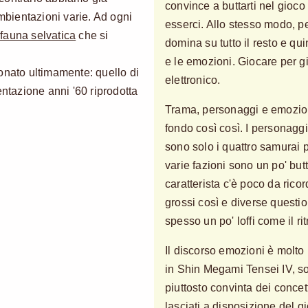
convince a buttarti nel gioco 
ambientazioni varie. Ad ogni
esserci. Allo stesso modo, 
 fauna selvatica
che si
domina su tutto il resto e qui
e le emozioni. Giocare per g
onato ultimamente: quello di
elettronico.
ntazione anni '60 riprodotta
Trama, personaggi e emozion
fondo così così. I personaggi
sono solo i quattro samurai pr
varie fazioni sono un po' butt
caratterista c'è poco da rico
grossi così e diverse question
spesso un po' loffi come il ri
Il discorso emozioni è molt
in Shin Megami Tensei IV, so
piuttosto convinta dei conce
lasciati a disposizione del g