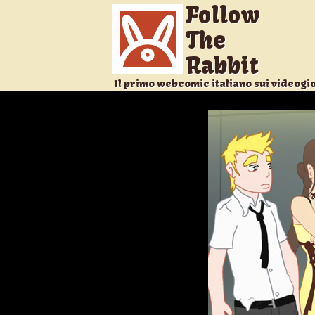
Follow
The
Rabbit
Il primo webcomic italiano sui videogi